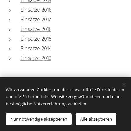
Einsätze 2019
Einsätze 2018
Einsätze 2017
Einsätze 2016
Einsätze 2015
Einsätze 2014
Einsätze 2013
Wir verwenden Cookies, um das einwandfreie Funktionieren
und die Sicherheit der Website zu gewährleitsen und eine
bestmögliche Nutzererfahrung zu bieten.
© 2023 Freiwillige Feuerwehr Jois |
Impressum
|
Kontakt
NOTRUF 122
Nur notwendige akzeptieren
Alle akzeptieren
Unterstützt von
Webnode
Cookies