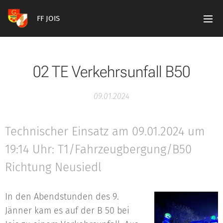
FF JOIS
02 TE Verkehrsunfall B50
09.01.2024
Technischer Einsatz am 09.01.2024 um
19:14 Uhr: T1/Fahrzeugbergung/B50
Richtung Neusiedl
In den Abendstunden des 9.
Jänner kam es auf der B 50 bei