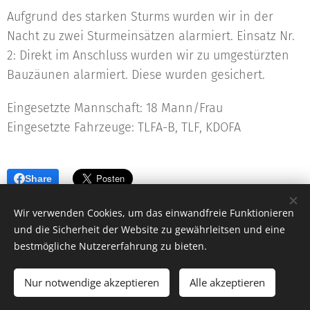
Aufgrund des starken Sturms wurden wir in der
Nacht zu zwei Sturmeinsätzen alarmiert. Einsatz Nr.
2: Direkt im Anschluss wurden wir zu umgestürzten
Bauzäunen alarmiert. Diese wurden gesichert.
Eingesetzte Mannschaft: 18 Mann/Frau
Eingesetzte Fahrzeuge: TLFA-B, TLF, KDOFA
Share
Wir verwenden Cookies, um das einwandfreie Funktionieren
und die Sicherheit der Website zu gewährleitsen und eine
bestmögliche Nutzererfahrung zu bieten.
© 2023 Freiwillige Feuerwehr Jois |
Impressum
|
Kontakt
NOTRUF 122
Nur notwendige akzeptieren
Alle akzeptieren
Unterstützt von
Webnode
Cookies