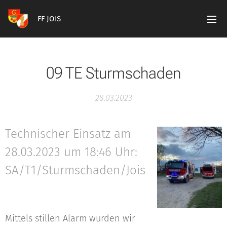
FF JOIS
09 TE Sturmschaden
28.03.2023
Technischer Einsatz am
28.03.2023 um 18:46 Uhr:
SA/T1/Sturmschaden/Jois
Mittels stillen Alarm wurden wir