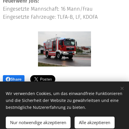
Feuerwehr Jois:
Eingesetzte Mannschaft: 16 Mann/Frau
Eingesetzte Fahrzeuge: TLFA-B, LF, KDOFA
Share
Wir verwenden Cookies, um das einwandfreie Funktionieren
und die Sicherheit der Website zu gewährleitsen und eine
bestmögliche Nutzererfahrung zu bieten.
© 2023 Freiwillige Feuerwehr Jois |
Impressum
|
Kontakt
NOTRUF 122
Nur notwendige akzeptieren
Alle akzeptieren
Unterstützt von
Webnode
Cookies