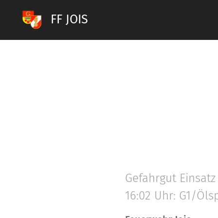
FF JOIS
Gefahrgut Einsatz
16:02 Uhr: G1/Öls