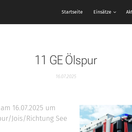
Startseite
Einsätze
Ak
11 GE Ölspur
16.07.2025
 am 16.07.2025 um
pur/Jois/Richtung See