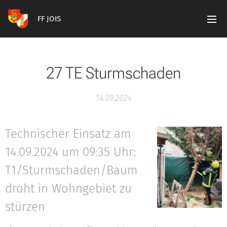
FF JOIS
27 TE Sturmschaden
14.09.2024
Technischer Einsatz am
14.09.2024 um 09:35 Uhr:
T1/Sturmschaden/Baum
droht in Wohngebiet zu
stürzen