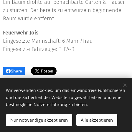
Ein Baum drohte auf benachbarte Gärten & Häuser
zu stürzen. Der bereits zu entwurzeln beginnende
Baum wurde entfernt.
Feuerwehr Jois
Eingesetzte Mannschaft: 6 Mann/Frau
Eingesetzte Fahrzeuge: TLFA-B
Share
Wir verwenden Cookies, um das einwandfreie Funktionieren
und die Sicherheit der Website zu gewährleitsen und eine
bestmögliche Nutzererfahrung zu bieten.
© 2023 Freiwillige Feuerwehr Jois |
Impressum
|
Kontakt
NOTRUF 122
Nur notwendige akzeptieren
Alle akzeptieren
Unterstützt von
Webnode
Cookies