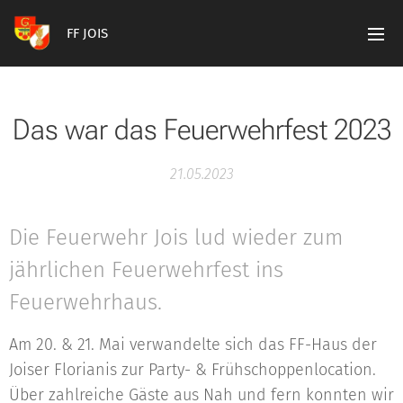
FF JOIS
Das war das Feuerwehrfest 2023
21.05.2023
Die Feuerwehr Jois lud wieder zum
jährlichen Feuerwehrfest ins
Feuerwehrhaus.
Am 20. & 21. Mai verwandelte sich das FF-Haus der
Joiser Florianis zur Party- & Frühschoppenlocation.
Über zahlreiche Gäste aus Nah und fern konnten wir