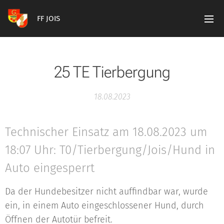
FF JOIS
25 TE Tierbergung
18.08.2023
Technischer Einsatz am 18.08.2023 um
18:07 Uhr: T0/Tierbergung/Jois/Hund in
Auto eingesperrt
Da der Hundebesitzer nicht auffindbar war, wurde
ein, in einem Auto eingeschlossener Hund, durch
Öffnen der Autotür befreit.