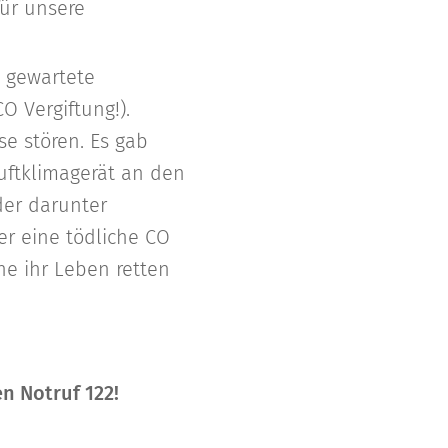
für unsere
t gewartete
 Vergiftung!).
e stören. Es gab
uftklimagerät an den
er darunter
r eine tödliche CO
che ihr Leben retten
n Notruf 122!