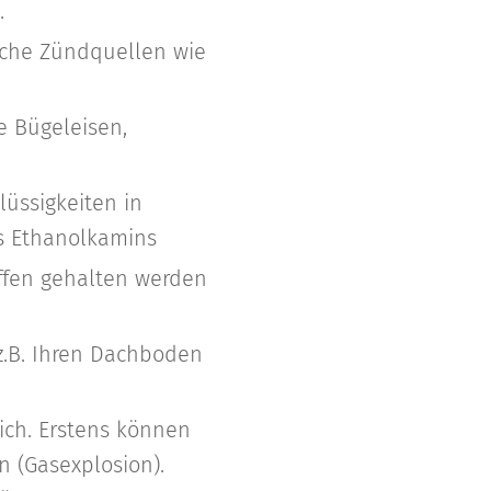
.
iche Zündquellen wie
e Bügeleisen,
üssigkeiten in
es Ethanolkamins
offen gehalten werden
z.B. Ihren Dachboden
ich. Erstens können
n (Gasexplosion).