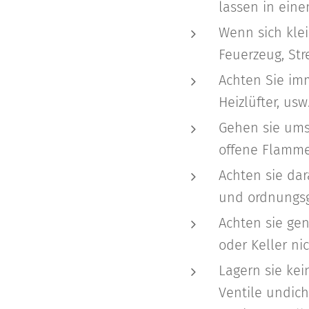
lassen in ein
Wenn sich kle
Feuerzeug, Stre
Achten Sie im
Heizlüfter, u
Gehen sie umsi
offene Flammen
Achten sie dar
und ordnungs
Achten sie gen
oder Keller ni
Lagern sie kei
Ventile undich