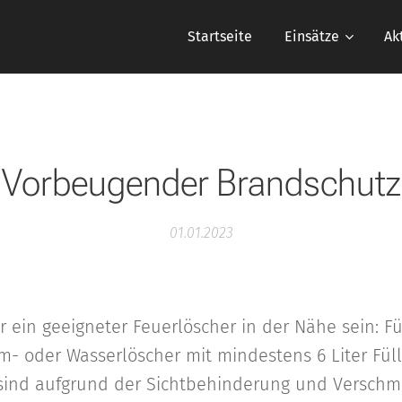
Startseite
Einsätze
Ak
Vorbeugender Brandschutz
01.01.2023
r ein geeigneter Feuerlöscher in der Nähe sein: 
- oder Wasserlöscher mit mindestens 6 Liter Fü
 sind aufgrund der Sichtbehinderung und Verschm