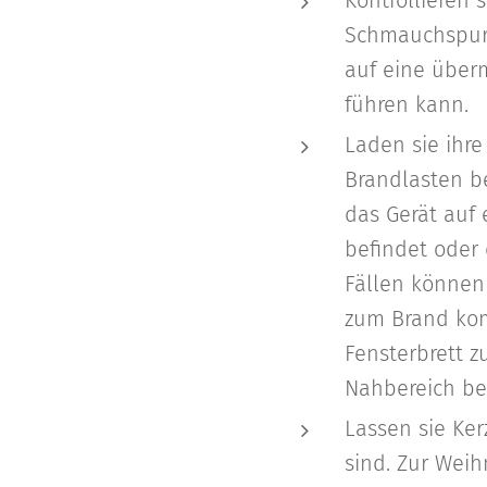
Kontrollieren 
Schmauchspure
auf eine über
führen kann.
Laden sie ihre
Brandlasten be
das Gerät auf 
befindet oder 
Fällen können 
zum Brand komm
Fensterbrett z
Nahbereich be
Lassen sie Ke
sind. Zur Weih