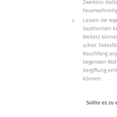
Zweitens stell
Feuerwehrmitgl
Lassen sie reg
Gasthermen kön
Weiters könne
schon Todesfä
Rauchfang ang
liegenden Woh
Vergiftung erli
können.
Sollte es zu