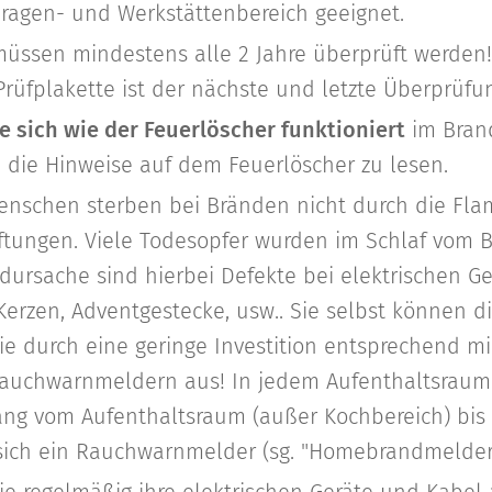
aragen- und Werkstättenbereich geeignet.
müssen mindestens alle 2 Jahre überprüft werden!
rüfplakette ist der nächste und letzte Überprüfun
e sich wie der Feuerlöscher funktioniert
im Brand
 die Hinweise auf dem Feuerlöscher zu lesen.
enschen sterben bei Bränden nicht durch die Fl
ftungen. Viele Todesopfer wurden im Schlaf vom B
dursache sind hierbei Defekte bei elektrischen G
 Kerzen, Adventgestecke, usw.. Sie selbst können di
ie durch eine geringe Investition entsprechend mi
Rauchwarnmeldern aus! In jedem Aufenthaltsrau
ng vom Aufenthaltsraum (außer Kochbereich) bis
 sich ein Rauchwarnmelder (sg. "Homebrandmelder